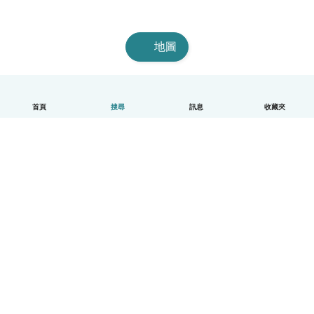
地圖
首頁
搜尋
訊息
收藏夾
中文（繁體）
平台運作說明
幫助
條款與隱私政策
價格
公司資訊
Babysits 企業專區
社群規範