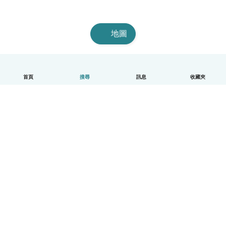
地圖
首頁
搜尋
訊息
收藏夾
中文（繁體）
平台運作說明
幫助
條款與隱私政策
價格
公司資訊
Babysits 企業專區
社群規範