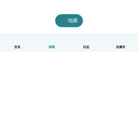
地圖
首頁
搜尋
訊息
收藏夾
中文（繁體）
平台運作說明
幫助
條款與隱私政策
價格
公司資訊
Babysits 企業專區
社群規範