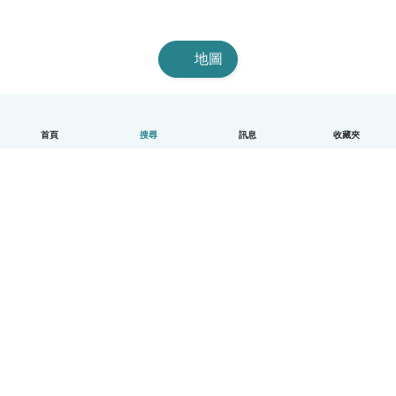
地圖
首頁
搜尋
訊息
收藏夾
中文（繁體）
平台運作說明
幫助
條款與隱私政策
價格
公司資訊
Babysits 企業專區
社群規範