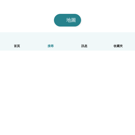
地圖
首頁
搜尋
訊息
收藏夾
中文（繁體）
平台運作說明
幫助
條款與隱私政策
價格
公司資訊
Babysits 企業專區
社群規範