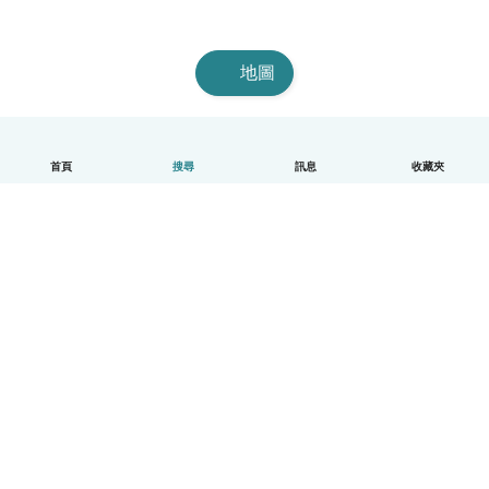
地圖
首頁
搜尋
訊息
收藏夾
中文（繁體）
平台運作說明
幫助
條款與隱私政策
價格
公司資訊
Babysits 企業專區
社群規範