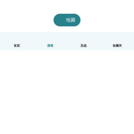
地圖
首頁
搜尋
訊息
收藏夾
中文（繁體）
平台運作說明
幫助
條款與隱私政策
價格
公司資訊
Babysits 企業專區
社群規範