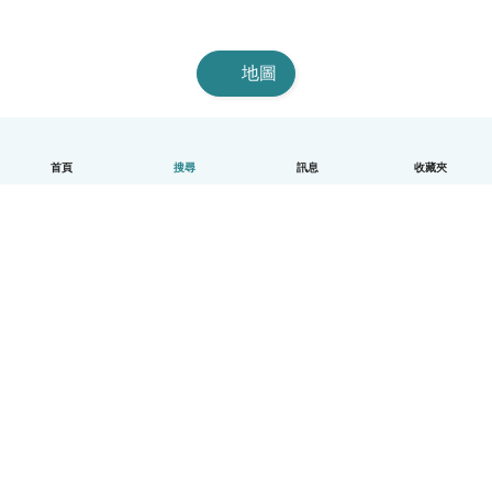
地圖
首頁
搜尋
訊息
收藏夾
中文（繁體）
平台運作說明
幫助
條款與隱私政策
價格
公司資訊
Babysits 企業專區
社群規範