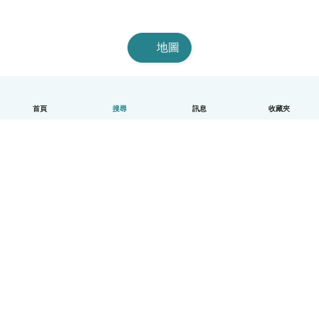
地圖
首頁
搜尋
訊息
收藏夾
中文（繁體）
平台運作說明
幫助
條款與隱私政策
價格
公司資訊
Babysits 企業專區
社群規範