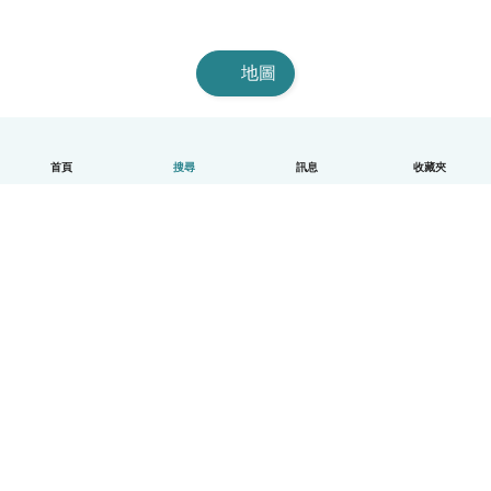
地圖
首頁
搜尋
訊息
收藏夾
中文（繁體）
平台運作說明
幫助
條款與隱私政策
價格
公司資訊
Babysits 企業專區
社群規範