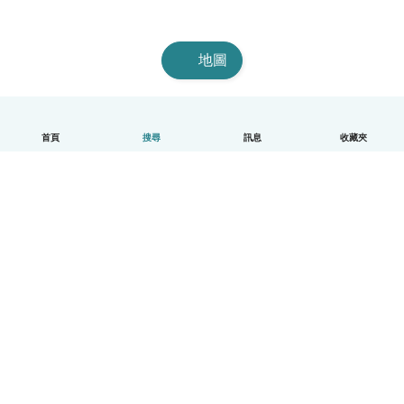
地圖
首頁
搜尋
訊息
收藏夾
中文（繁體）
平台運作說明
幫助
條款與隱私政策
價格
公司資訊
Babysits 企業專區
社群規範