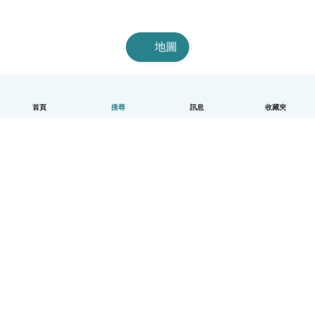
地圖
首頁
搜尋
訊息
收藏夾
中文（繁體）
平台運作說明
幫助
條款與隱私政策
價格
公司資訊
Babysits 企業專區
社群規範