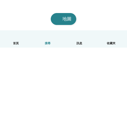
地圖
首頁
搜尋
訊息
收藏夾
中文（繁體）
平台運作說明
幫助
條款與隱私政策
價格
公司資訊
Babysits 企業專區
社群規範