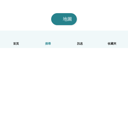
地圖
首頁
搜尋
訊息
收藏夾
中文（繁體）
平台運作說明
幫助
條款與隱私政策
價格
公司資訊
Babysits 企業專區
社群規範