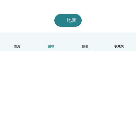
地圖
首頁
搜尋
訊息
收藏夾
中文（繁體）
平台運作說明
幫助
條款與隱私政策
價格
公司資訊
Babysits 企業專區
社群規範