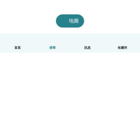
地圖
首頁
搜尋
訊息
收藏夾
中文（繁體）
平台運作說明
幫助
條款與隱私政策
價格
公司資訊
Babysits 企業專區
社群規範