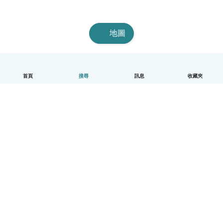
地圖
首頁
搜尋
訊息
收藏夾
中文（繁體）
平台運作說明
幫助
條款與隱私政策
價格
公司資訊
Babysits 企業專區
社群規範