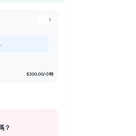
1
料。
$300.00/小時
嗎？