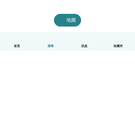
地圖
首頁
搜尋
訊息
收藏夾
中文（繁體）
平台運作說明
幫助
條款與隱私政策
價格
公司資訊
Babysits 企業專區
社群規範