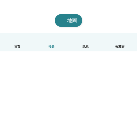
地圖
首頁
搜尋
訊息
收藏夾
中文（繁體）
平台運作說明
幫助
條款與隱私政策
價格
公司資訊
Babysits 企業專區
社群規範