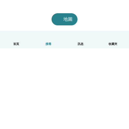
地圖
首頁
搜尋
訊息
收藏夾
中文（繁體）
平台運作說明
幫助
條款與隱私政策
價格
公司資訊
Babysits 企業專區
社群規範