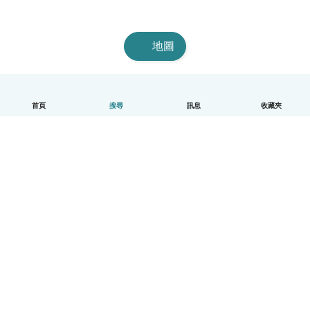
地圖
首頁
搜尋
訊息
收藏夾
中文（繁體）
平台運作說明
幫助
條款與隱私政策
價格
公司資訊
Babysits 企業專區
社群規範