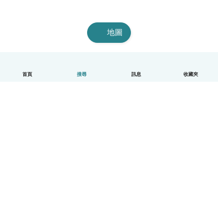
地圖
首頁
搜尋
訊息
收藏夾
中文（繁體）
平台運作說明
幫助
條款與隱私政策
價格
公司資訊
Babysits 企業專區
社群規範