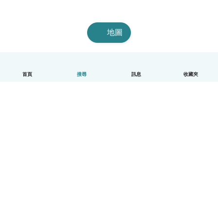
地圖
首頁
搜尋
訊息
收藏夾
中文（繁體）
平台運作說明
幫助
條款與隱私政策
價格
公司資訊
Babysits 企業專區
社群規範