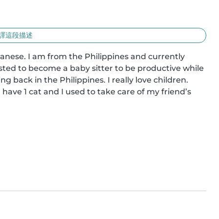
譯這段描述
wanese. I am from the Philippines and currently 
ted to become a baby sitter to be productive while 
g back in the Philippines. I really love children. 
ave 1 cat and I used to take care of my friend’s 