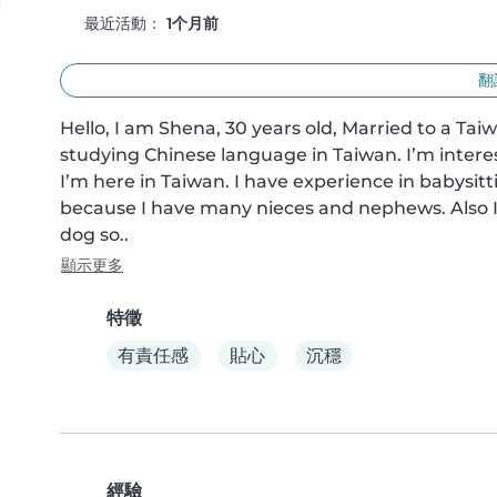
最近活動：
1个月前
翻
Hello, I am Shena, 30 years old, Married to a Tai
studying Chinese language in Taiwan. I’m interes
I’m here in Taiwan. I have experience in babysittin
because I have many nieces and nephews. Also I h
dog so..
顯示更多
特徵
有責任感
貼心
沉穩
經驗