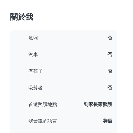
關於我
駕照
否
汽車
否
有孩子
否
吸菸者
否
首選照護地點
到家長家照護
我會說的語言
英语