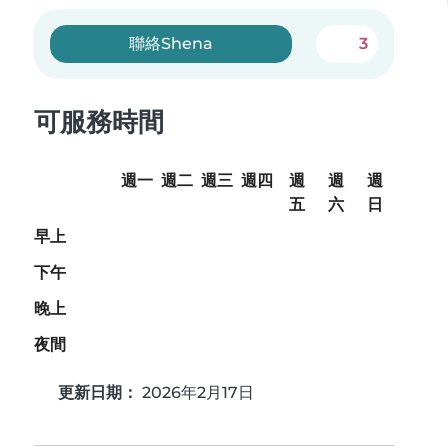
聯絡Shena
3
可服務時間
週一
週二
週三
週四
週
週
週
五
六
日
早上
下午
晚上
夜間
更新日期：
2026年2月17日