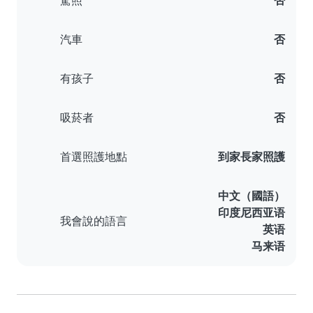
駕照
否
汽車
否
有孩子
否
吸菸者
否
首選照護地點
到家長家照護
中文（國語）
印度尼西亚语
我會說的語言
英语
马来语