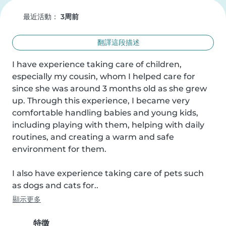
最近活動：
3周前
翻譯這段描述
I have experience taking care of children, 
especially my cousin, whom I helped care for 
since she was around 3 months old as she grew 
up. Through this experience, I became very 
comfortable handling babies and young kids, 
including playing with them, helping with daily 
routines, and creating a warm and safe 
environment for them.

I also have experience taking care of pets such 
as dogs and cats for..
顯示更多
特徵