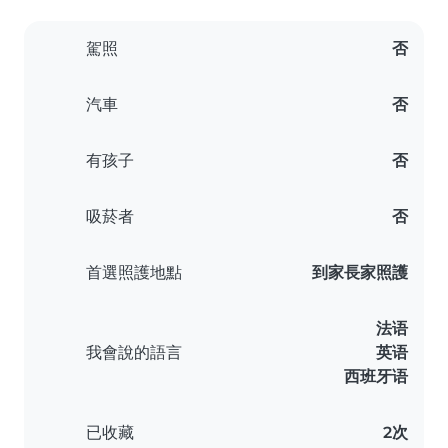
駕照
否
汽車
否
有孩子
否
吸菸者
否
首選照護地點
到家長家照護
法语
我會說的語言
英语
西班牙语
已收藏
2次