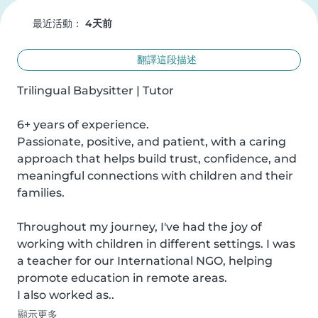
最近活動：
4天前
翻譯這段描述
Trilingual Babysitter | Tutor

6+ years of experience.

Passionate, positive, and patient, with a caring 
approach that helps build trust, confidence, and 
meaningful connections with children and their 
families.

Throughout my journey, I've had the joy of 
working with children in different settings. I was 
a teacher for our International NGO, helping 
promote education in remote areas.

I also worked as..
顯示更多