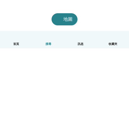
地圖
首頁
搜尋
訊息
收藏夾
中文（繁體）
平台運作說明
幫助
條款與隱私政策
價格
公司資訊
Babysits 企業專區
社群規範