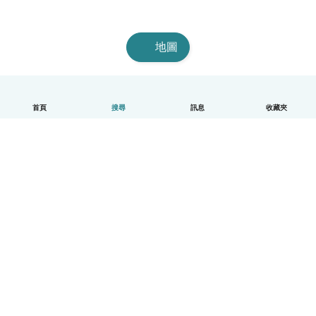
地圖
首頁
搜尋
訊息
收藏夾
中文（繁體）
平台運作說明
幫助
條款與隱私政策
價格
公司資訊
Babysits 企業專區
社群規範