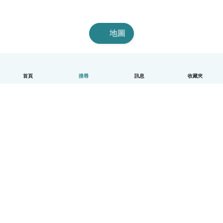
地圖
首頁
搜尋
訊息
收藏夾
中文（繁體）
平台運作說明
幫助
條款與隱私政策
價格
公司資訊
Babysits 企業專區
社群規範