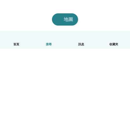
地圖
首頁
搜尋
訊息
收藏夾
中文（繁體）
平台運作說明
幫助
條款與隱私政策
價格
公司資訊
Babysits 企業專區
社群規範