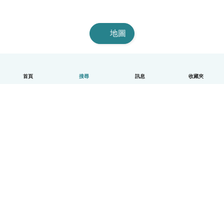
地圖
首頁
搜尋
訊息
收藏夾
中文（繁體）
平台運作說明
幫助
條款與隱私政策
價格
公司資訊
Babysits 企業專區
社群規範