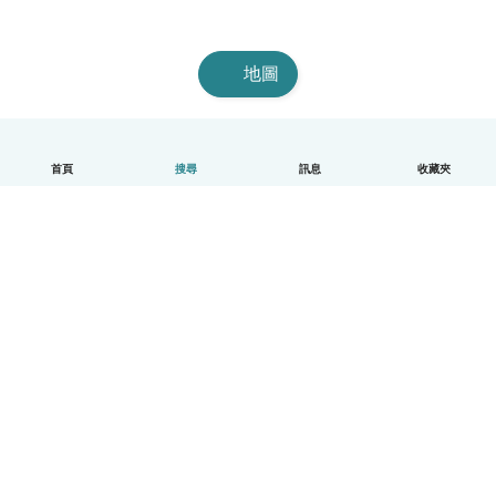
地圖
首頁
搜尋
訊息
收藏夾
中文（繁體）
平台運作說明
幫助
條款與隱私政策
價格
公司資訊
Babysits 企業專區
社群規範