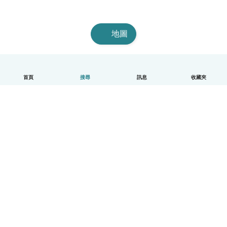
地圖
首頁
搜尋
訊息
收藏夾
中文（繁體）
平台運作說明
幫助
條款與隱私政策
價格
公司資訊
Babysits 企業專區
社群規範