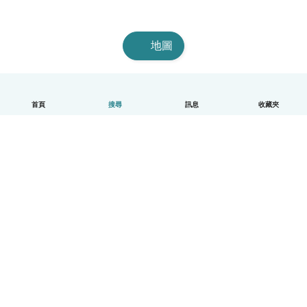
地圖
首頁
搜尋
訊息
收藏夾
中文（繁體）
平台運作說明
幫助
條款與隱私政策
價格
公司資訊
Babysits 企業專區
社群規範