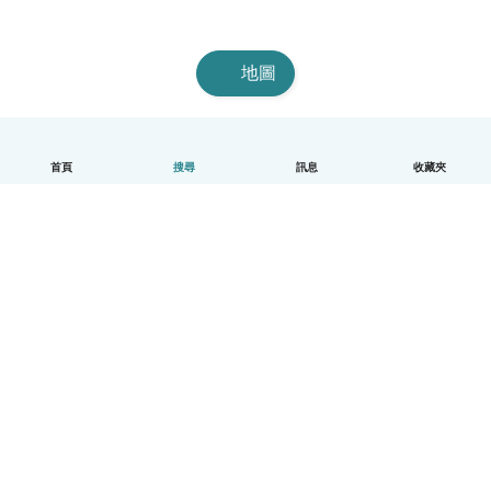
地圖
首頁
搜尋
訊息
收藏夾
中文（繁體）
平台運作說明
幫助
條款與隱私政策
價格
公司資訊
Babysits 企業專區
社群規範