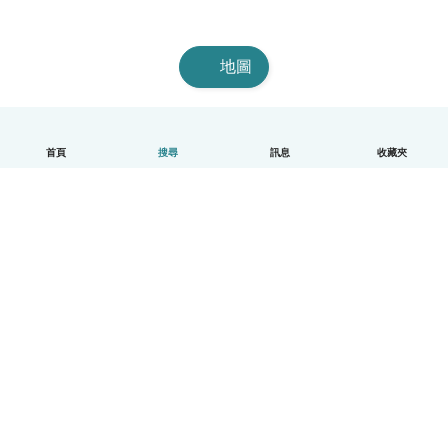
地圖
首頁
搜尋
訊息
收藏夾
中文（繁體）
平台運作說明
幫助
條款與隱私政策
價格
公司資訊
Babysits 企業專區
社群規範