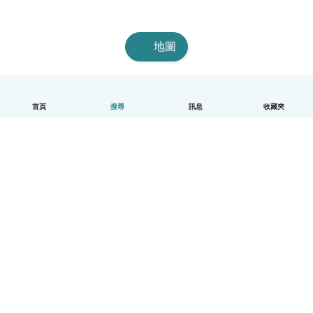
地圖
首頁
搜尋
訊息
收藏夾
中文（繁體）
平台運作說明
幫助
條款與隱私政策
價格
公司資訊
Babysits 企業專區
社群規範