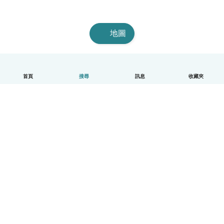
地圖
首頁
搜尋
訊息
收藏夾
中文（繁體）
平台運作說明
幫助
條款與隱私政策
價格
公司資訊
Babysits 企業專區
社群規範