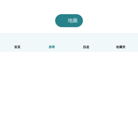
地圖
首頁
搜尋
訊息
收藏夾
中文（繁體）
平台運作說明
幫助
條款與隱私政策
價格
公司資訊
Babysits 企業專區
社群規範