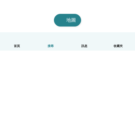
地圖
首頁
搜尋
訊息
收藏夾
中文（繁體）
平台運作說明
幫助
條款與隱私政策
價格
公司資訊
Babysits 企業專區
社群規範