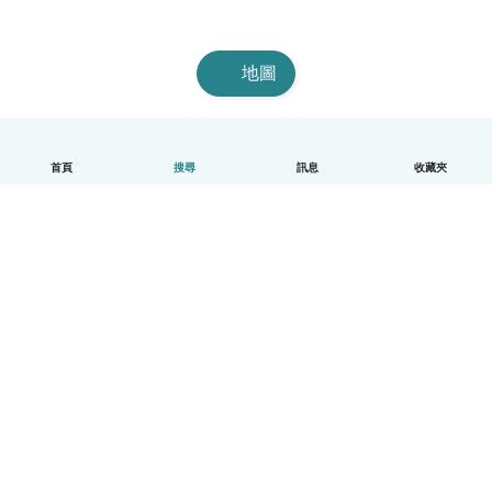
地圖
首頁
搜尋
訊息
收藏夾
中文（繁體）
平台運作說明
幫助
條款與隱私政策
價格
公司資訊
Babysits 企業專區
社群規範