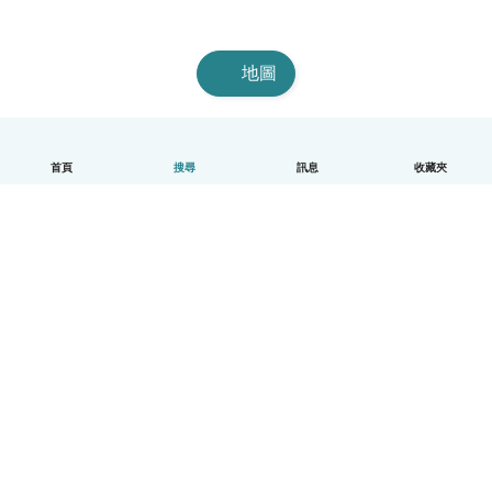
地圖
首頁
搜尋
訊息
收藏夾
中文（繁體）
平台運作說明
幫助
條款與隱私政策
價格
公司資訊
Babysits 企業專區
社群規範