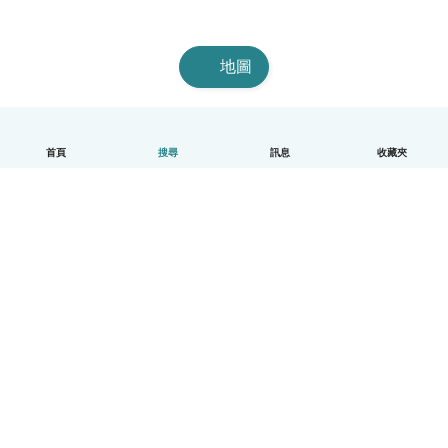
地圖
首頁
搜尋
訊息
收藏夾
中文（繁體）
平台運作說明
幫助
條款與隱私政策
價格
公司資訊
Babysits 企業專區
社群規範