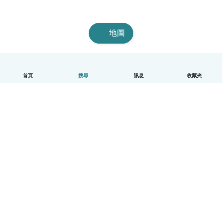
地圖
首頁
搜尋
訊息
收藏夾
中文（繁體）
平台運作說明
幫助
條款與隱私政策
價格
公司資訊
Babysits 企業專區
社群規範