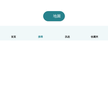
地圖
首頁
搜尋
訊息
收藏夾
中文（繁體）
平台運作說明
幫助
條款與隱私政策
價格
公司資訊
Babysits 企業專區
社群規範