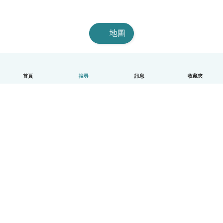
地圖
首頁
搜尋
訊息
收藏夾
中文（繁體）
平台運作說明
幫助
條款與隱私政策
價格
公司資訊
Babysits 企業專區
社群規範