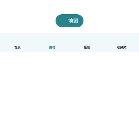
地圖
首頁
搜尋
訊息
收藏夾
中文（繁體）
平台運作說明
幫助
條款與隱私政策
價格
公司資訊
Babysits 企業專區
社群規範