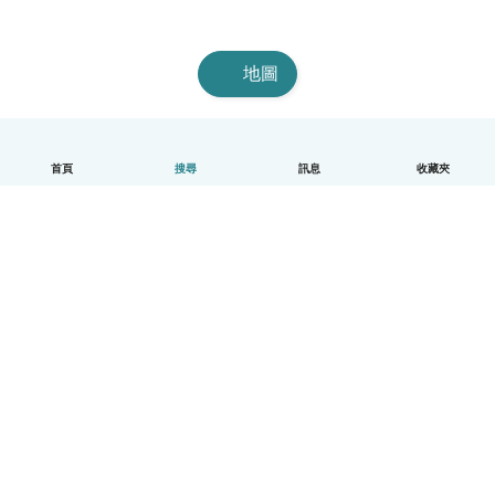
地圖
首頁
搜尋
訊息
收藏夾
中文（繁體）
平台運作說明
幫助
條款與隱私政策
價格
公司資訊
Babysits 企業專區
社群規範