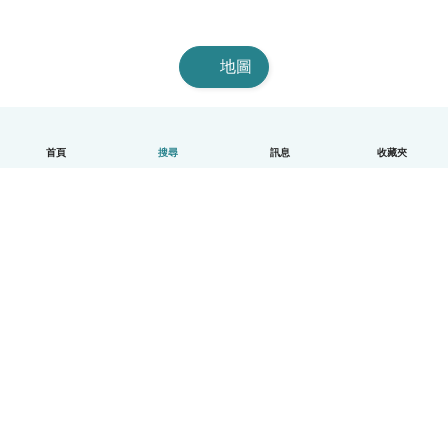
地圖
首頁
搜尋
訊息
收藏夾
中文（繁體）
平台運作說明
幫助
條款與隱私政策
價格
公司資訊
Babysits 企業專區
社群規範